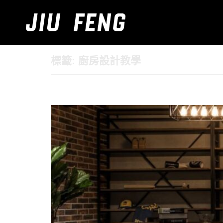
標籤:
廚房設計教學
廚房收納櫃設計法:空間、收納一次弄懂秘訣